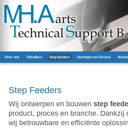
Over ons
Trilvullers
Step feeders
Storingen en Service
Nieuw
Step Feeders
Wij ontwerpen en bouwen
step feede
product, proces en branche. Dankzij 
wij betrouwbare en efficiënte oploss